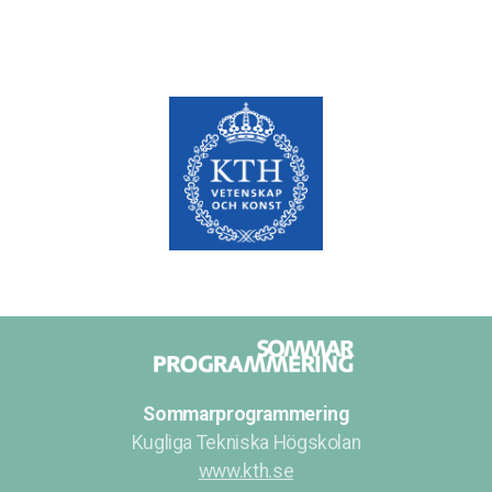
Sommarprogrammering
Kugliga Tekniska Högskolan
www.kth.se